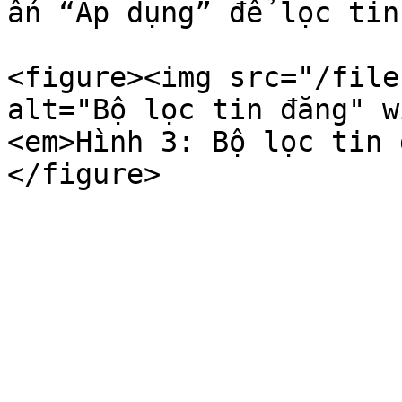
ấn “Áp dụng” để lọc tin
<figure><img src="/file
alt="Bộ lọc tin đăng" w
<em>Hình 3: Bộ lọc tin 