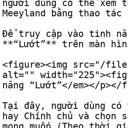
người dùng có thể xem t
Meeyland bằng thao tác 
Để truy cập vào tinh nă
**“Lướt”** trên màn hình
<figure><img src="/file
alt="" width="225"><fig
năng “Lướt”</em></p></f
Tại đây, người dùng có 
hay Chính chủ và chọn s
mong muốn (Theo thời gi