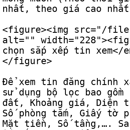
nhất, theo giá cao nhất
<figure><img src="/file
alt="" width="228"><fig
chọn sắp xếp tin xem</e
</figure>

Để xem tin đăng chính x
sử dụng bộ lọc bao gồm 
đất, Khoảng giá, Diện t
Số phòng tắm, Giấy tờ p
Mặt tiền, Số tầng,…. Sa