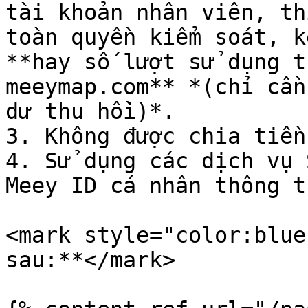
tài khoản nhân viên, th
toàn quyền kiểm soát, k
**hay số lượt sử dụng t
meeymap.com** *(chỉ cần
dư thu hồi)*.

3. Không được chia tiền

4. Sử dụng các dịch vụ 
Meey ID cá nhân thông t
<mark style="color:blue
sau:**</mark>
