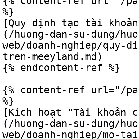
{% content-ref url="/pa
%}

[Quy định tạo tài khoản
(/huong-dan-su-dung/huo
web/doanh-nghiep/quy-di
tren-meeyland.md)

{% endcontent-ref %}

{% content-ref url="/pa
%}

[Kích hoạt "Tài khoản c
(/huong-dan-su-dung/huo
web/doanh-nghiep/mo-tai