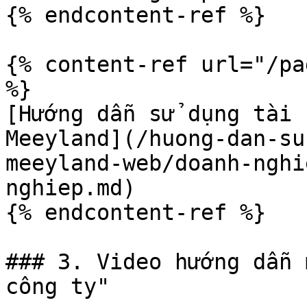
{% endcontent-ref %}

{% content-ref url="/pa
%}

[Hướng dẫn sử dụng tài 
Meeyland](/huong-dan-su
meeyland-web/doanh-nghi
nghiep.md)

{% endcontent-ref %}

### 3. Video hướng dẫn 
công ty"
